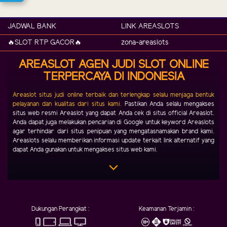
JADWAL BANK
LINK AREASLOTS
🔥SLOT RTP GACOR🔥
zona-areaslots
AREASLOT AGEN JUDI SLOT ONLINE
TERPERCAYA DI INDONESIA
Areaslot situs judi online terbaik dan terlengkap selalu menjaga bentuk
pelayanan dan kualitas dari situs kami.
Pastikan Anda selalu mengakses
situs web resmi Areaslot yang dapat Anda cek di situs official Areaslot.
Anda dapat juga melakukan pencarian di Google untuk keyword Areaslots
agar terhindar dari situs penipuan yang mengatasnamakan brand kami.
Areaslots selalu memberikan informasi update terkait link alternatif yang
dapat Anda gunakan untuk mengakses situs web kami.
Dukungan Perangkat :
Keamanan Terjamin :